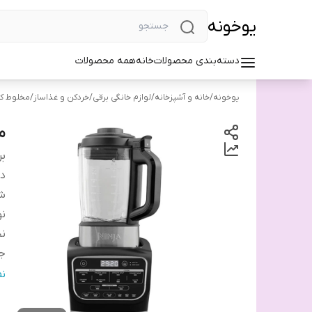
یوخونه
دسته‌بندی محصولات
خانه
همه محصولات
یوخونه
/
خانه و آشپزخانه
/
لوازم خانگی برقی
/
خردکن و غذاساز
/
مخلوط ک
مخل
بر
دس
شن
ن
ن
ج
ج
ن
مح