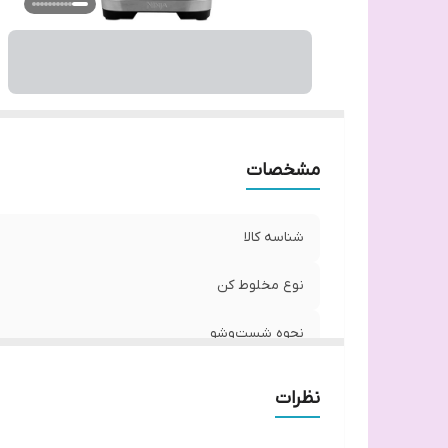
تع
نو
قا
اب
ج
ظر
حد
مشخصات
و
ر
شناسه کالا
نوع مخلوط کن
نحوه شست‌وشو
جنس تیغه
نظرات
جنس پارچ