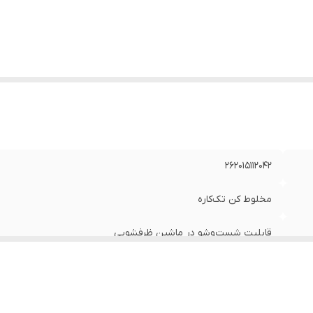
داد تنظیمات سرعت
:
سه سرعته
ع عملکرد
:
عملکرد توربو (Turbo)
بلیت‌ها
:
تنظیم سرعت
عاد
:
45x20x21.5 سانتی‌متر
نس بدنه
:
استیل و پلاستیک
فیت پارچ
:
1.7
اکثر توان مصرفی
:
1000 وات
زن
:
5600 گرم
نگ
:
مشکی
262015112042
مخلوط کن تک‌کاره
قابلیت شست‌وشو در ماشین ظرفشویی
استیل ضد زنگ
شیشه