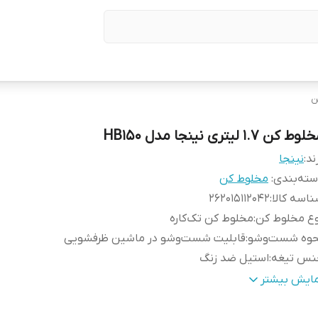
ن
وط کن 1.7 لیتری نینجا مدل HB150
ند:
نینجا
ته‌بندی
:
مخلوط کن
اسه کالا
:
262015112042
وع مخلوط کن
:
مخلوط کن تک‌کاره
حوه شست‌وشو
:
قابلیت شست‌وشو در ماشین ظرفشویی
نس تیغه
:
استیل ضد زنگ
نس پارچ
:
شیشه
مایش بیشتر
دوده ظرفیت پارچ
:
1.5 تا 2.0 لیتر