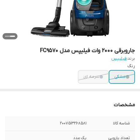
جاروبرقی 2000 وات فیلیپس مدل FC9570
برند:
فیلیپس
رنگ
مشکی
سرمه ای
مشخصات
شناسه کالا
2007513268581
تعداد پارویی
یک عدد