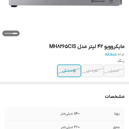
مایکروویو 42 لیتر مدل MH8265CIS
برند:
متفرقه
رنگ
استیل
نقره ای
مشکی
مشخصات
پهنا
540 میلی‌متر
عمق
460 میلی‌متر