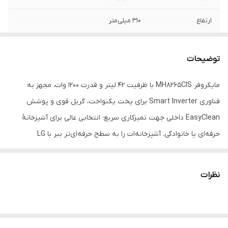
ارتفاع
310 میلی‌متر
وزن
7 کیلوگرم
توضیحات
ظرفیت
42 لیتر
مایکروفر MH8265CIS با ظرفیت ۴۲ لیتر و قدرت ۱۲۰۰ وات، مجهز به
امکانات آماده سازی
یخ‌زدایی , گریل
فناوری Smart Inverter برای پخت یکنواخت، گریل قوی و پوشش
غذا
EasyClean داخلی جهت تمیزکاری سریع؛ انتخابی عالی برای آشپزخانهٔ
تعداد برنامه
5
حرفه‌ای یا خانوادگی. آشپزخانه‌ات را به سطح حرفه‌ای‌تر ببر با LG
مایکروویو
NeoChef MH8265CIS! این مدل ترکیبی، طراحی شده تا تجربهٔ پخت و پز
توان مصرفی
1200
سریع، سالم و دقیق را برای‌ات فراهم آورد: ظرفیت بزرگ و طراحی
مایکروویو
نظرات
جمع‌وجور با ظرفیت ۴۲ لیتر، فضای کافی برای غذاهای بزرگ مثل مرغ کامل
دستگاه نمایش
نمایشگر LCD
یا پیتزاهای بزرگ دارد، در عین حال بدنه‌ای طراحی شده تا جای کمتری
وضعیت
اشغال کند. فناوری Smart Inverter توان پخت و گرم کردن را با دقت