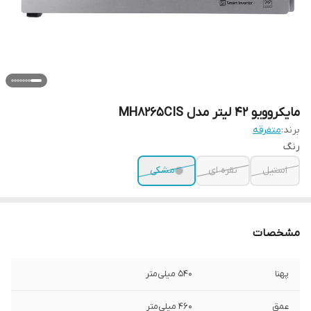
مایکروویو 42 لیتر مدل MH8265CIS
برند:
متفرقه
رنگ
استیل
نقره ای
مشکی
مشخصات
پهنا
540 میلی‌متر
عمق
460 میلی‌متر