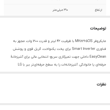
ارتفاع
310 میلی‌متر
وزن
7 کیلوگرم
توضیحات
ظرفیت
42 لیتر
مایکروفر MH8265CIS با ظرفیت ۴۲ لیتر و قدرت ۱۲۰۰ وات، مجهز به
امکانات آماده سازی
یخ‌زدایی , گریل
فناوری Smart Inverter برای پخت یکنواخت، گریل قوی و پوشش
غذا
EasyClean داخلی جهت تمیزکاری سریع؛ انتخابی عالی برای آشپزخانهٔ
تعداد برنامه
5
حرفه‌ای یا خانوادگی. آشپزخانه‌ات را به سطح حرفه‌ای‌تر ببر با LG
مایکروویو
NeoChef MH8265CIS! این مدل ترکیبی، طراحی شده تا تجربهٔ پخت و پز
توان مصرفی
1200
سریع، سالم و دقیق را برای‌ات فراهم آورد: ظرفیت بزرگ و طراحی
مایکروویو
نظرات
جمع‌وجور با ظرفیت ۴۲ لیتر، فضای کافی برای غذاهای بزرگ مثل مرغ کامل
دستگاه نمایش
نمایشگر LCD
یا پیتزاهای بزرگ دارد، در عین حال بدنه‌ای طراحی شده تا جای کمتری
وضعیت
اشغال کند. فناوری Smart Inverter توان پخت و گرم کردن را با دقت