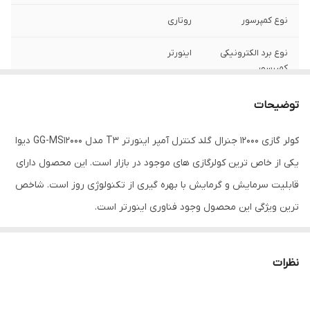
نوع کمپرسور
روتاری
نوع برد الکترونیکی
اینورتر
کمپرسور
تعداد پنل
یک عدد
توضیحات
نوع گاز (مبرد)
R410A
کولر گازی 12000 جنرال گلد کنترل آمپر اینورتر T3 مدل GG-MS12000 دیوا
یکی از خاص ترین کولرگازی های موجود در بازار است. این محصول دارای
اقلام همراه
ریموت کنترل
قابلیت سرمایش و گرمایش با بهره گیری از تکنولوژی روز است. شاخص
حداقل دما
7 درجه سانتی گراد
ترین ویژگی این محصول وجود فناوری اینورتر است.
حداکثر دما
50 درجه سانتی گراد
نظرات
شناسه
2800012767674
نوع کولر گازی
اسپلیت دیواری