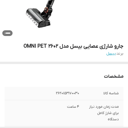
جارو شارژی عصایی بیسل مدل OMNI PET 2602
برند:
بیسل
مشخصات
شناسه کالا
2620153170030
مدت زمان مورد نیاز
4 ساعت
برای شارژ کامل
دستگاه