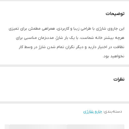
محدوده میزان
بیشتر از 20 دقیقه
شارژدهی باتری
توضیحات
نوع جارو
عصایی
این جاروی شارژی با طراحی زیبا و کاربردی، همراهی مطمئن برای تمیزی
هرچه بیشتر خانه شماست. با یک بار شارژ، مدت‌زمان مناسبی برای
نوع اتصال به منبع
دارای داک شارژ
تغذیه
نظافت در اختیار دارید و دیگر نگران تمام شدن شارژ در وسط کار
نخواهید بود.
ابعاد
60*120 سانتی‌متر
میزان شارژدهی
50 دقیقه
باتری
نظرات
نوع باتری
لیتیوم یون
ظرفیت مخزن
0.6 لیتر
دسته‌بندی
:
جارو شارژی
قدرت موتور
400