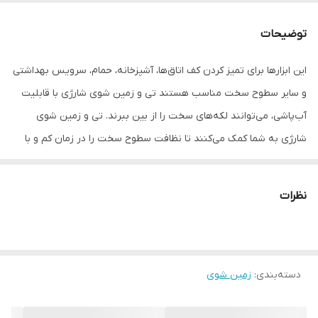
قابلیت تنظیم ارتفاع
دارد
توضیحات
مناسب سطح
سرامیک , پارکت , کفپوش , فرش و موکت , بتن
و سیمان , شیشه و سطوح براق
این ابزارها برای تمیز کردن کف اتاق‌ها، آشپزخانه، حمام، سرویس بهداشتی
و سایر سطوح سخت مناسب هستند تی و زمین شوی شارژی با قابلیت
ابعاد
111x55x111 سانتی‌متر
آب‌پاشی، می‌توانند لکه‌های سخت را از بین ببرند. تی و زمین شوی
وزن
4 گرم
شارژی به شما کمک می‌کنند تا نظافت سطوح سخت را در زمان کم و با
کمترین زحمت انجام دهید.
طول دسته
110 سانتی‌متر
نظرات
امکانات تعویض
سری قابل تعویض
رنگ
سفید
دسته‌بندی
:
زمین شوی