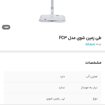
طی زمین شوی مدل FC3
برند:
متفرقه
مشخصات
مخزن آب
دارد
نیاز به مونتاژ
ندارد
نوع
تی , زمین شوی