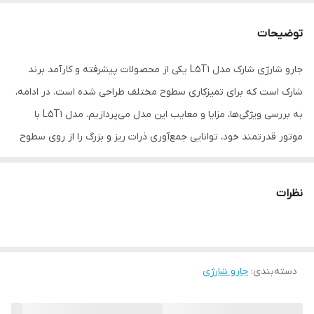
شارژدهی باتری
توضیحات
نوع جارو
عصایی
جارو شارژی شارک مدل L5T1 یکی از محصولات پیشرفته و کارآمد برند
نوع اتصال به منبع
باسیم , بی‌سیم
شارک است که برای تمیزکاری سطوح مختلف طراحی شده است. در ادامه،
تغذیه
به بررسی ویژگی‌ها، مزایا و معایب این مدل می‌پردازیم. مدل L5T1 با
ابعاد
18*12*15 سانتی‌متر
موتور قدرتمند خود، توانایی جمع‌آوری ذرات ریز و بزرگ را از روی سطوح
نوع باتری
لیتیوم
مختلف دارد. این جارو با طراحی سبک و خوش‌دست، استفاده طولانی‌مدت
را بدون ایجاد خستگی ممکن می‌سازد. باتری قدتمند این مدل با ظرفیت
قدرت موتور
225
نظرات
بالا، امکان استفاده مداوم را برای مدت زمان طولانی فراهم می‌کند. فیلتر
ظرفیت باتری
225 میلی‌آمپرساعت
HEPA موجود در این جارو، ذرات ریز گرد و غبار را جذب کرده و هوای را
تمیز نگه می‌دارد. مخزن این مدل با ظرفیت مناسب، نیاز به تخلیه مکرر
وزن
2800 گرم
دسته‌بندی
:
جارو شارژی
را کاهش می‌دهد و قابلیت شستشو نیز دارد.
رنگ
سفید