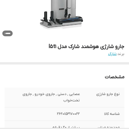
جارو شارژی هوشمند شارک مدل l5t1
برند:
شارک
مشخصات
نوع جارو شارژی
عصایی , دستی , جاروی خودرو , جاروی
تخت‌خواب
شناسه کالا
2620153170022
محدوده میزان
بیشتر از 20 دقیقه