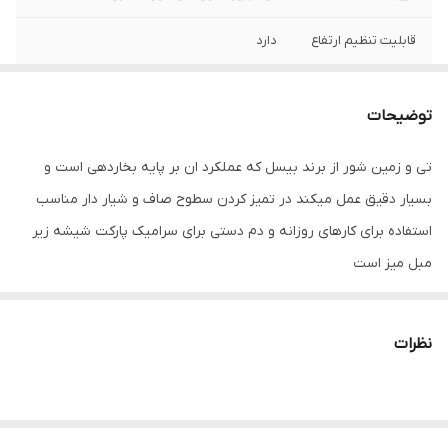
قابلیت تنظیم ارتفاع
دارد
مناسب سطح
سرامیک , کفپوش , شیشه و سطوح براق
توضیحات
ابعاد
85x20x85 سانتی‌متر
تی و زمین شور از برند بیسل که عملکرد ان بر پایه بخاردهی است و
وزن
2850 گرم
بسیار دقیق عمل میکند در تمیز کردن سطوح صاف و شیار دار مناسب
طول دسته
60 سانتی‌متر
استفاده برای کارهای روزانه و دم دستی برای سرامیک پارکت شیشه زیر
مبل میز است
امکانات تعویض
سری قابل تعویض
مخزن آب
دارد
نظرات