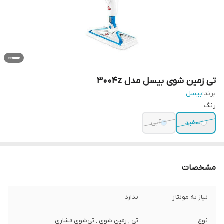
تی زمین شوی بیسل مدل 3004z
برند:
بیسل
رنگ
سفید
آبی
مشخصات
نیاز به مونتاژ
ندارد
نوع
تی , زمین شوی , تی‌شوی فشاری