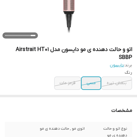
اتو و حالت دهنده ی مو دایسون مدل Airstrait HT01
SBBP
برند:
دایسون
رنگ
بنفش تیره
مسی
قرمز مات
مشخصات
نوع اتو و حالت
اتوی مو , حالت دهنده ی مو
دهنده ی مو