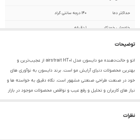
حداکثر دما
140 درجه سانتی گراد
خاموشی خودکار
1 دقیقه
پس از
توضیحات
طول سیم
2.9 متر
اتو و حالت‌دهنده‌ مو دایسون مدل airstrait HT01 از عجیب‌ترین و
نوع نمایشگر
OLED
بهترین محصولات دنیای آرایش مو است. برند دایسون به نوآوری های
اقلام همراه
کیف چرم جیر / پد ضد حرارت رومیزی / آداپتور
خود در صنعت طراحی صنعتی مشهور است. نگاه دقیق به خواسته ها و
نیاز های کاربران و تحلیل و رفع عیب و نواقص محصولات موجود در بازار
امکانات ابزار
سیستم خاموشی خودکار
جهانی موجب گردیده تا نوآوری انقلابی دیگری از این کمپانی، با ساخت
قابلیت‌های ابزار فرم
فناوری تولید یون
محصولی جدید به نام Airstrait در سال 2023 رقم بخورد. Airstrait
دهنده مو
نظرات
انتهای اعجاب محصولات دایسون را هدف قرار گرفته است. این محصول
جنس صفحات
تیتانیوم
تلفیقی از اتوی مو و سشوار است و تفاوت های بسیار زیادی با اتو موهای