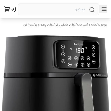
یوخونه
/
خانه و آشپزخانه
/
لوازم خانگی برقی
/
لوازم پخت و پز
/
سرخ کن