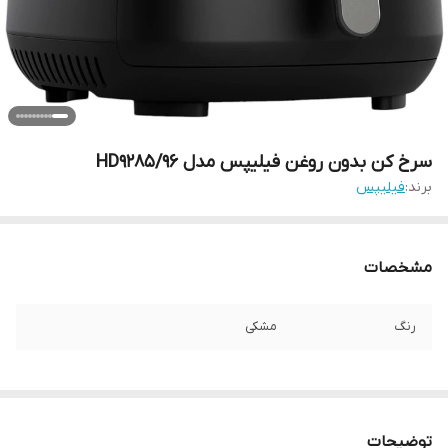
سرخ کن بدون روغن فیلیپس مدل HD9285/96
برند:
فیلیپس
مشخصات
رنگ
مشکی
توضیحات