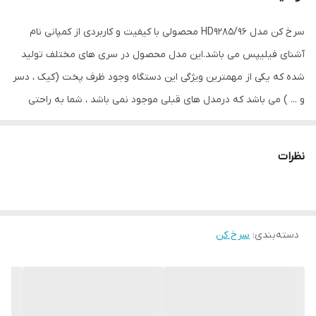
سرخ کن مدل HD9285/96 محصولی با کیفیت و کاربردی از کمپانی نام
آشنای فیلیپس می باشد.این مدل محصول در سری های مختلف تولید
شده که یکی از مهمترین ویژگی این دستگاه وجود ظرف پخت (کیک ، دسر
و ... ) می باشد که درمدل های قبلی موجود نمی باشد ، شما به راحتی
میتوانید با کمک این قالب مخصوص که کمپانی فیلیپس طراحی کرده
است انواع کیک ، لازانیا ، تهچین و ... را آماده کنید. همچنین این محصول
نظرات
دارای قابلیت وای فای و اتصال گوشی هوشمند به سرخ کن HD9285/96
فیلیپس دیگر امتیاز آن محسوب می‌شود،با این تکنولوژی مواد غذایی را
داخل سبد سرخ کن بگذارید، از طریق گوشی هوشمند خود برنامه مورد
دسته‌بندی
:
سرخ کن
نظر را چه به‌ صورت پیش‌ فرض چه از طریق تنظیم دستی اعمال کنید و
در نهایت در زمان استراحت و از راه دور روی فرایند پخت نظارت داشته
باشید. سرخ کن HD9285/96 فیلیپس با ظرفیت XXL به 16 برنامه مجزا در
پخت و پز مجهز شده است. 16 برنامه عبارتند از: سرخ کردن، پختن، گریل