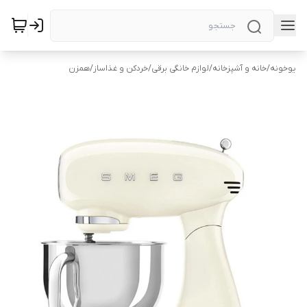
یوخونه
/
خانه و آشپزخانه
/
لوازم خانگی برقی
/
خردکن و غذاساز
/
همزن