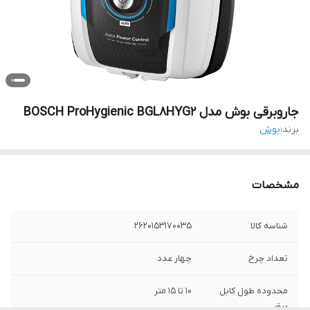
جاروبرقی بوش مدل BOSCH ProHygienic BGL8HYG2
برند:
بوش
مشخصات
شناسه کالا
2620153170035
تعداد چرخ
چهار عدد
محدوده طول کابل
10 تا 15 متر
برق