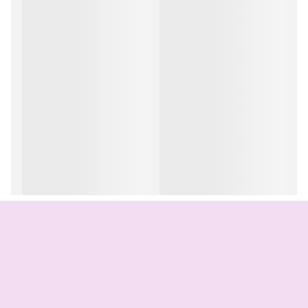
وزن
8700 کیلوگرم
ابعاد
275x320x480 میلی‌متر
رنگ
سفید