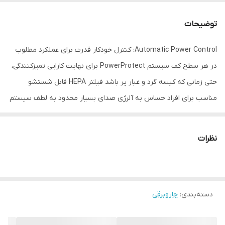
نوع جاروبرقی
کیسه دار
توضیحات
شعاع عملکرد
15 متر
Automatic Power Control: کنترل خودکار قدرت برای عملکرد مطلوب
در هر سطح کف سیستم PowerProtect برای نهایت کارایی تمیزکنندگی،
گنجایش مخزن
5 لیتر
جاروبرقی
حتی زمانی که کیسه گرد و غبار پر باشد فیلتر HEPA قابل شستشو
مناسب برای افراد حساس به آلرژی صدای بسیار محدود به لطف سیستم
طول کابل برق
12 متر
SilenceSound لوازم جانبی حرفه ای شامل برس نظافت قابل تنظیم،
توان مکش
890 وات
برس مبلمان و برس سطوح سخت و نازل شکاف شعاع عملکرد: 15 متر
نظرات
توضیحات پاکت
Type G
جاروبرقی
سایر اقلام همراه
برس ویژه سطوح سخت طراحی شده برای تمیز
دسته‌بندی
:
جاروبرقی
محصول
کردن سطوح دارای شکاف و فرورفتگی همانند:
کاشی یا شکاف سطح. مناسب تمیز کردن سطوح
حساس همانند پارکت