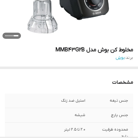
مخلوط کن بوش مدل MMB43G2B
برند:
بوش
مشخصات
جنس تیغه
استیل ضد زنگ
جنس پارچ
شیشه
محدوده ظرفیت
2.0 تا 2.5 لیتر
پارچ