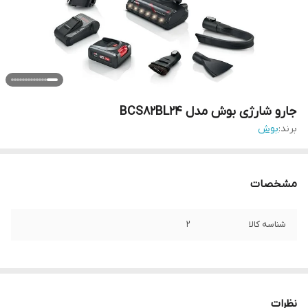
جارو شارژی بوش مدل BCS82BL24
برند:
بوش
مشخصات
شناسه کالا
2
نظرات