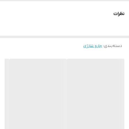
قابلیت‌ها
تنظیم توان
نظرات
نحوه شستشو
فیلتر قابل شست‌وشو
نوع اتصال به منبع
بی‌سیم
تغذیه
دسته‌بندی
:
جارو شارژی
ولتاژ باتری
16
ابعاد
240x180x620 سانتی‌متر
میزان شارژدهی
36
باتری
قدرت موتور
16
وزن
2.5 گرم