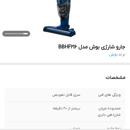
جارو شارژی بوش مدل BBHF216
برند:
بوش
مشخصات
ویژگی های فنی
سری قابل تعویض
محدوده میزان
بیشتر از 20 دقیقه
شارژدهی باتری
نوع جارو
عصایی