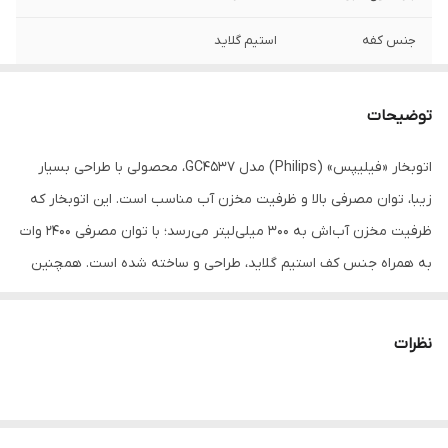
جنس کفه
استیم گلاید
نوع اتو
بخار
توضیحات
امکانات ضد
سیستم ضد رسوب
فرسودگی
اتوبخار «فیلیپس» (Philips) مدل GC4537، محصولی با طراحی بسیار
زیبا، توان مصرفی بالا و ظرفیت مخزن آب مناسب است. این اتوبخار که
مخزن دستگاه
مخزن رسوب
ظرفیت مخزن آب‌اش به 300 میلی‌لیتر می‌رسد؛ با توان مصرفی 2400 وات
قابلیت‌ها
تنظیم میزان بخاردهی
به همراه جنس کف استیم گلاید، طراحی و ساخته‌ شده است. همچنین
این محصول دارای قابلیت بخار دهی پیوسته با ظرفیت 45 گرم در دقیقه
وزن
1.569 گرم
و بخار دهی لحظه‌ای 200 گرم به همراه طول کابل 2 متر است. از دیگر
نظرات
بخاردهی لحظه ای
200
قابلیت‌های این اتوبخار می‌توان به تنظیم حرارت بر اساس البسه، تنظیم
میزان بخار دهی، اسپری آب، سیستم ضد چکه، بخار دهی عمودی و
بخاردهی پیوسته
45
سیستم ضد رسوب اشاره کرد. در نظر داشته باشید که فیلیپس، یک
ظرفیت مخزن آب
300