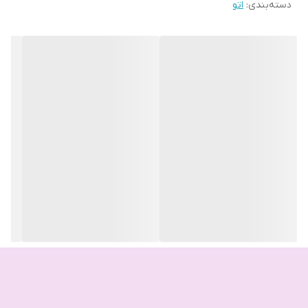
دسته‌بندی
:
اتو
شرکت هلندی است که بیش از یک قرن سابقه‌ی کار دارد. این شرکت از
ولتاژ ورودی برق
240 ولت
سال 1891 میلادی آغاز به کار کرده است. فیلیپس در زمینه‌های مختلفی از
جمله ابزار سلامت، آرایشی و بهداشتی، لوازم شخصی، لوازم‌خانگی و غیره،
حداکثر توان مصرفی
2400 وات
فعالیت‌های گسترده‌ای انجام می‌دهد.
طول کابل
2
امکانات و قابلیت‌ها
دارای دریچه جهت خارج سازی رسوب
شناسه کالا
2900043500087
ابعاد
128x153x319 سانتی‌متر