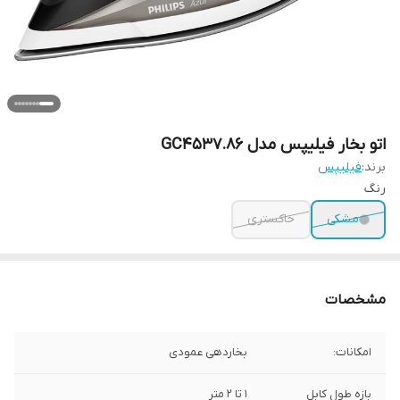
اتو بخار فیلیپس مدل GC4537.86
برند:
فیلیپس
رنگ
مشکی
خاکستری
مشخصات
امکانات:
بخاردهی عمودی
بازه طول کابل
1 تا 2 متر