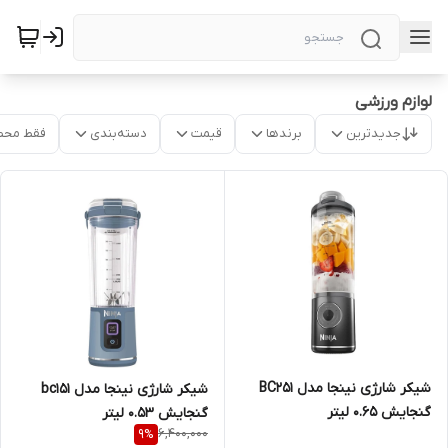
لوازم ورزشی
جدیدترین
برندها
قیمت
دسته‌بندی
فقط محص
شیکر شارژی نینجا مدل BC251
شیکر شارژی نینجا مدل bc151
گنجایش 0.65 لیتر
گنجایش 0.53 لیتر
6,400,000
9
%